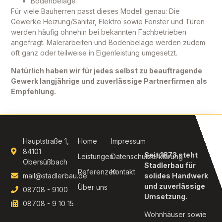
Bodenbeläge
Für viele Bauherren passt dieses Modell genau: Die
Gewerke Heizung/Sanitär, Elektro sowie Fenster und Türen
werden häufig ohnehin bei bekannten Fachbetrieben
angefragt. Malerarbeiten und Bodenbeläge werden zudem
oft ganz oder teilweise in Eigenleistung umgesetzt.
Natürlich haben wir für jedes selbst zu beauftragende
Gewerk langjährige und zuverlässige Partnerfirmen als
Empfehlung.
Hauptstraße 1,
Home
Impressum
84101
Seit 1873 steht
Leistungen
Datenschutzerklärung
Obersüßbach
Stadlerbau für
Referenzen
Kontakt
mail@stadlerbau.de
solides Handwerk
und zuverlässige
Über uns
08708 - 9100
Umsetzung.
08708 - 9 10 15
Wohnhäuser sowie